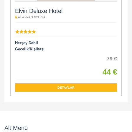
Elvin Deluxe Hotel
ALANYA/ANTALYA
Herşey Dahil
Gecelik/Kişibaşı
79 €
44 €
DETAYLAR
Alt Menü